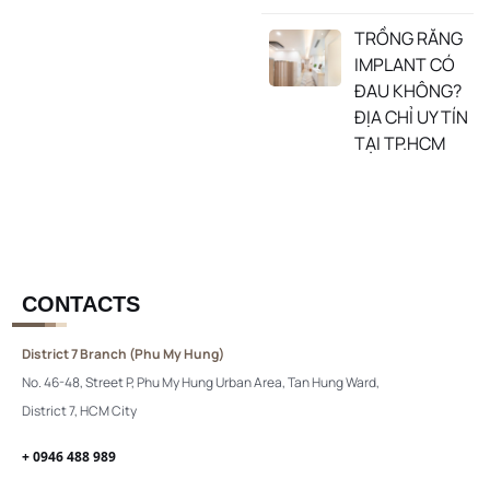
TRỒNG RĂNG
IMPLANT CÓ
ĐAU KHÔNG?
ĐỊA CHỈ UY TÍN
TẠI TP.HCM
CONTACTS
District 7 Branch (Phu My Hung)
No. 46-48, Street P, Phu My Hung Urban Area, Tan Hung Ward,
District 7, HCM City
+ 0946 488 989