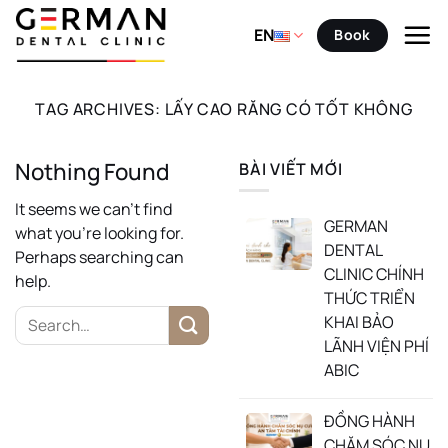
Skip
to
EN
Book
content
TAG ARCHIVES:
LẤY CAO RĂNG CÓ TỐT KHÔNG
Nothing Found
BÀI VIẾT MỚI
It seems we can’t find
GERMAN
what you’re looking for.
DENTAL
Perhaps searching can
CLINIC CHÍNH
help.
THỨC TRIỂN
KHAI BẢO
LÃNH VIỆN PHÍ
ABIC
ĐỒNG HÀNH
CHĂM SÓC NỤ