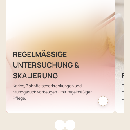
REGELMÄSSIGE U
NTERSUCHUNG & S
KALIERUNG
F
Karies, Zahnfleischerkrankungen und
Eine
Mundgeruch vorbeugen - mit regelmäßiger
deut
Pflege.
und 
←
→