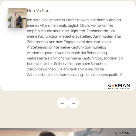
Herr Vo Suu
Ich bin ein begeisterter Kaffeetrinker und trinke aufgrund
meines Alters mehrmals täglich Milch. Meine Familie
empfahl mir die deutsche Hightech-Zahnmedizin, um
meine Kaufunktion wiederherzustellen. Dank modernster
Zahntechnik und dem Engagement des deutschen
Ärzteteams konnte meine Kaufunktion mühelos
wiederhergestellt werden. Nach der Behandlung
verbesserte sich nicht nur meine Kaufunktion, sondern ich
habe auch mein Selbstvertrauen beim Sprechen
zurückgewonnen. Vielen Dank an die deutsche
Zahnmedizin für die Verbesserung meiner Lebensqualität!
←
→