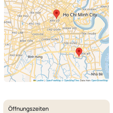
Leaflet
|
OpenFreeMap
© OpenMapTiles
Data from
OpenStreetMap
Öffnungszeiten