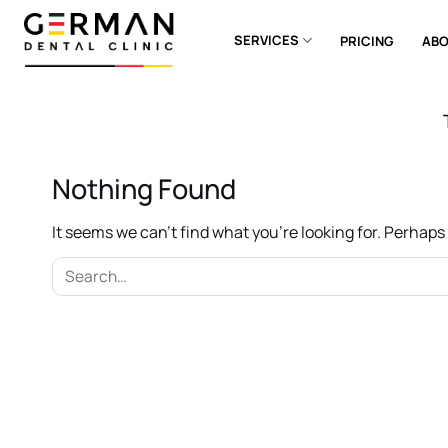
Skip
to
SERVICES
PRICING
ABO
content
Nothing Found
It seems we can’t find what you’re looking for. Perhap