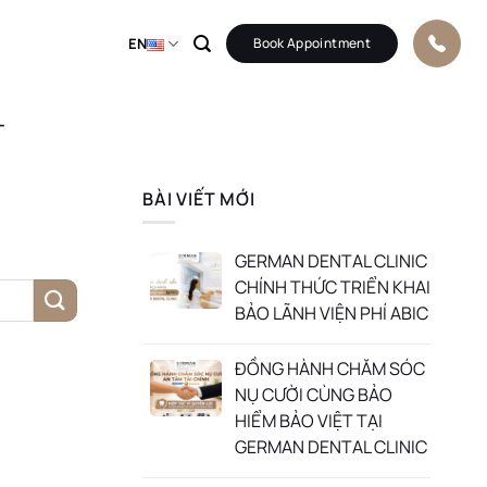
EN
Book Appointment
T
BÀI VIẾT MỚI
GERMAN DENTAL CLINIC
CHÍNH THỨC TRIỂN KHAI
BẢO LÃNH VIỆN PHÍ ABIC
ĐỒNG HÀNH CHĂM SÓC
NỤ CƯỜI CÙNG BẢO
HIỂM BẢO VIỆT TẠI
GERMAN DENTAL CLINIC