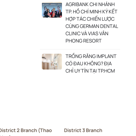
AGRIBANK CHI NHÁNH
TP. HỒ CHÍ MINH KÝ KẾT
HỢP TÁC CHIẾN LƯỢC
CÙNG GERMAN DENTAL
CLINIC VÀ VIAS VÂN
PHONG RESORT
TRỒNG RĂNG IMPLANT
CÓ ĐAU KHÔNG? ĐỊA
CHỈ UY TÍN TẠI TP.HCM
District 2 Branch (Thao
District 3 Branch