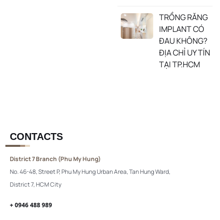
TRỒNG RĂNG
IMPLANT CÓ
ĐAU KHÔNG?
ĐỊA CHỈ UY TÍN
TẠI TP.HCM
CONTACTS
District 7 Branch (Phu My Hung)
No. 46-48, Street P, Phu My Hung Urban Area, Tan Hung Ward,
District 7, HCM City
+ 0946 488 989