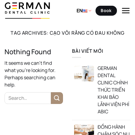
Skip
to
EN
Book
content
TAG ARCHIVES:
CẠO VÔI RĂNG CÓ ĐAU KHÔNG
Nothing Found
BÀI VIẾT MỚI
It seems we can’t find
GERMAN
what you’re looking for.
DENTAL
Perhaps searching can
CLINIC CHÍNH
help.
THỨC TRIỂN
KHAI BẢO
LÃNH VIỆN PHÍ
ABIC
ĐỒNG HÀNH
CHĂM SÓC NỤ