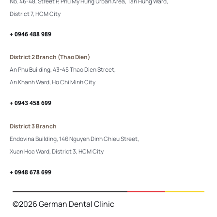
No. 46-48, Street P, Phu My Hung Urban Area, Tan Hung Ward,
District 7, HCM City
+ 0946 488 989
District 2 Branch (Thao Dien)
An Phu Building, 43-45 Thao Dien Street,
An Khanh Ward, Ho Chi Minh City
+ 0943 458 699
District 3 Branch
Endovina Building, 146 Nguyen Dinh Chieu Street,
Xuan Hoa Ward, District 3, HCM City
+ 0948 678 699
©2026 German Dental Clinic