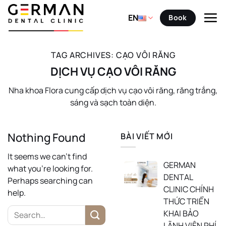
Skip
to
EN
Book
content
TAG ARCHIVES:
CẠO VÔI RĂNG
DỊCH VỤ CẠO VÔI RĂNG
Nha khoa Flora cung cấp dịch vụ cạo vôi răng, răng trắng,
sáng và sạch toàn diện.
Nothing Found
BÀI VIẾT MỚI
It seems we can’t find
GERMAN
what you’re looking for.
DENTAL
Perhaps searching can
CLINIC CHÍNH
help.
THỨC TRIỂN
KHAI BẢO
LÃNH VIỆN PHÍ