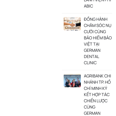
ABIC
ĐỒNG HÀNH
CHĂM SÓC NỤ
CƯỜI CÙNG
BẢO HIỂM BẢO
VIỆT TẠI
GERMAN
DENTAL
CLINIC
AGRIBANK CHI
NHÁNH TP. HỒ
CHÍ MINH KÝ
KẾT HỢP TÁC
CHIẾN LƯỢC
CÙNG
GERMAN