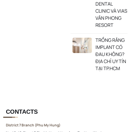
DENTAL
CLINIC VÀ VIAS
VÂN PHONG
RESORT
TRỒNG RĂNG
IMPLANT CÓ
ĐAU KHÔNG?
ĐỊA CHỈ UY TÍN
TẠI TP.HCM
CONTACTS
District 7 Branch (Phu My Hung)