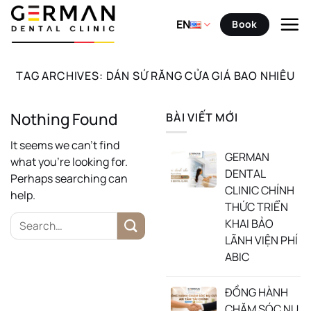
Skip
to
EN
Book
content
TAG ARCHIVES:
DÁN SỨ RĂNG CỬA GIÁ BAO NHIÊU
Nothing Found
BÀI VIẾT MỚI
It seems we can’t find
GERMAN
what you’re looking for.
DENTAL
Perhaps searching can
CLINIC CHÍNH
help.
THỨC TRIỂN
KHAI BẢO
LÃNH VIỆN PHÍ
ABIC
ĐỒNG HÀNH
CHĂM SÓC NỤ