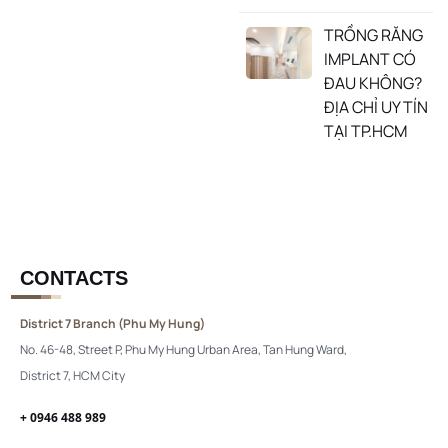
TRỒNG RĂNG
IMPLANT CÓ
ĐAU KHÔNG?
ĐỊA CHỈ UY TÍN
TẠI TP.HCM
CONTACTS
District 7 Branch (Phu My Hung)
No. 46-48, Street P, Phu My Hung Urban Area, Tan Hung Ward,
District 7, HCM City
+ 0946 488 989