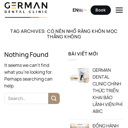
Skip
to
EN
Book
content
TAG ARCHIVES:
CÓ NÊN NHỔ RĂNG KHÔN MỌC
THẲNG KHÔNG
Nothing Found
BÀI VIẾT MỚI
It seems we can’t find
GERMAN
what you’re looking for.
DENTAL
Perhaps searching can
CLINIC CHÍNH
help.
THỨC TRIỂN
KHAI BẢO
LÃNH VIỆN PHÍ
ABIC
ĐỒNG HÀNH