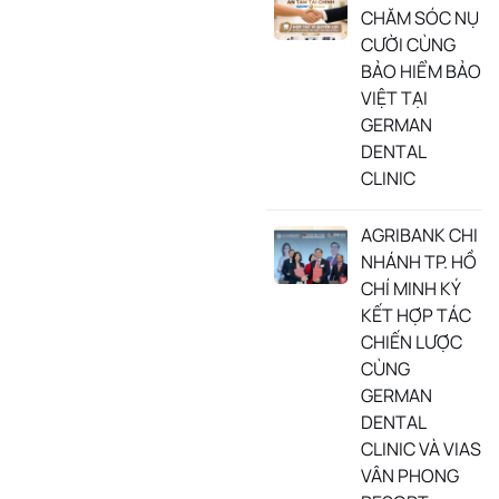
CHĂM SÓC NỤ
CƯỜI CÙNG
BẢO HIỂM BẢO
VIỆT TẠI
GERMAN
DENTAL
CLINIC
AGRIBANK CHI
NHÁNH TP. HỒ
CHÍ MINH KÝ
KẾT HỢP TÁC
CHIẾN LƯỢC
CÙNG
GERMAN
DENTAL
CLINIC VÀ VIAS
VÂN PHONG