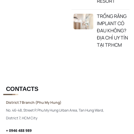
RESORT
TRỒNG RĂNG
IMPLANT CÓ
ĐAU KHÔNG?
ĐỊA CHỈ UY TÍN
TẠI TP.HCM
CONTACTS
District 7 Branch (Phu My Hung)
No. 46-48, Street P, Phu My Hung Urban Area, Tan Hung Ward,
District 7, HCM City
+ 0946 488 989