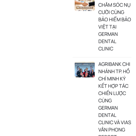
CHĂM SÓC NỤ
CƯỜI CÙNG
BẢO HIỂM BẢO
VIỆT TẠI
GERMAN
DENTAL
CLINIC
AGRIBANK CHI
NHÁNH TP. HỒ
CHÍ MINH KÝ
KẾT HỢP TÁC
CHIẾN LƯỢC
CÙNG
GERMAN
DENTAL
CLINIC VÀ VIAS
VÂN PHONG