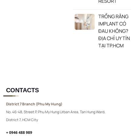
RESORT
TRỒNG RĂNG
IMPLANT CÓ
ĐAU KHÔNG?
ĐỊA CHỈ UY TÍN
TẠI TP.HCM
CONTACTS
District 7 Branch (Phu My Hung)
No. 46-48, Street P, Phu My Hung Urban Area, Tan Hung Ward,
District 7, HCM City
+ 0946 488 989