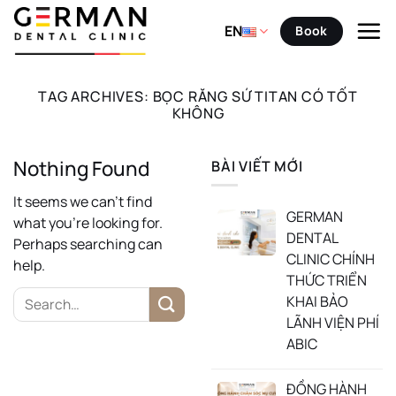
Skip
to
EN
Book
content
TAG ARCHIVES:
BỌC RĂNG SỨ TITAN CÓ TỐT
KHÔNG
Nothing Found
BÀI VIẾT MỚI
It seems we can’t find
GERMAN
what you’re looking for.
DENTAL
Perhaps searching can
CLINIC CHÍNH
help.
THỨC TRIỂN
KHAI BẢO
LÃNH VIỆN PHÍ
ABIC
ĐỒNG HÀNH