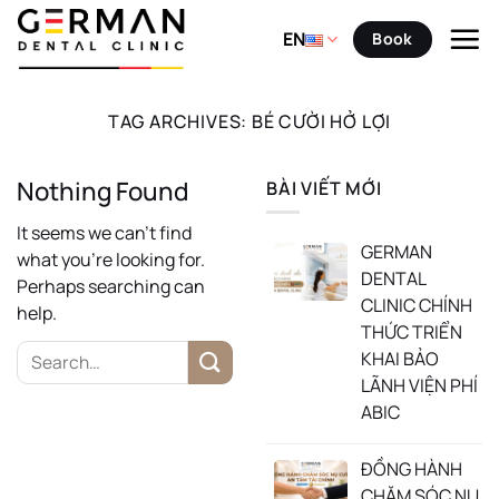
Skip
to
EN
Book
content
TAG ARCHIVES:
BÉ CƯỜI HỞ LỢI
Nothing Found
BÀI VIẾT MỚI
It seems we can’t find
GERMAN
what you’re looking for.
DENTAL
Perhaps searching can
CLINIC CHÍNH
help.
THỨC TRIỂN
KHAI BẢO
LÃNH VIỆN PHÍ
ABIC
ĐỒNG HÀNH
CHĂM SÓC NỤ