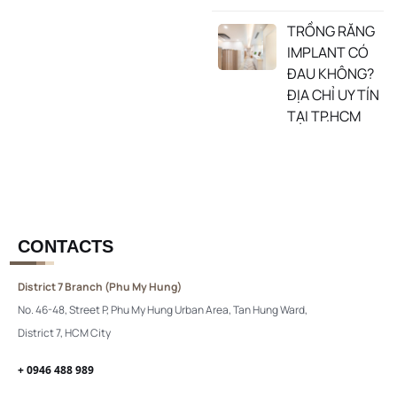
TRỒNG RĂNG
IMPLANT CÓ
ĐAU KHÔNG?
ĐỊA CHỈ UY TÍN
TẠI TP.HCM
CONTACTS
District 7 Branch (Phu My Hung)
No. 46-48, Street P, Phu My Hung Urban Area, Tan Hung Ward,
District 7, HCM City
+ 0946 488 989