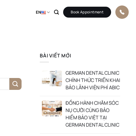
EN
Book Appointment
BÀI VIẾT MỚI
GERMAN DENTAL CLINIC
CHÍNH THỨC TRIỂN KHAI
BẢO LÃNH VIỆN PHÍ ABIC
ĐỒNG HÀNH CHĂM SÓC
NỤ CƯỜI CÙNG BẢO
HIỂM BẢO VIỆT TẠI
GERMAN DENTAL CLINIC