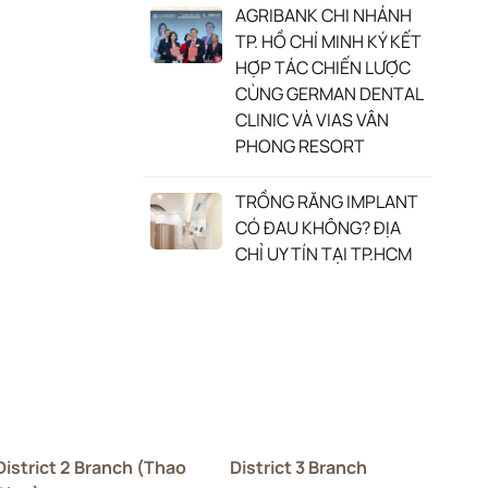
AGRIBANK CHI NHÁNH
TP. HỒ CHÍ MINH KÝ KẾT
HỢP TÁC CHIẾN LƯỢC
CÙNG GERMAN DENTAL
CLINIC VÀ VIAS VÂN
PHONG RESORT
TRỒNG RĂNG IMPLANT
CÓ ĐAU KHÔNG? ĐỊA
CHỈ UY TÍN TẠI TP.HCM
District 2 Branch (Thao
District 3 Branch