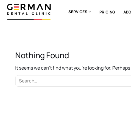
Skip
to
SERVICES
PRICING
ABO
content
Nothing Found
It seems we can’t find what you’re looking for. Perhap