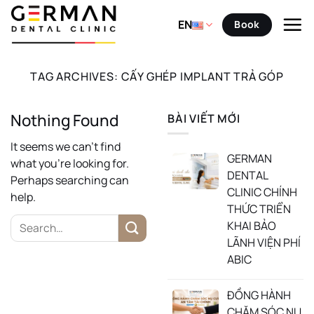
Skip
to
EN
Book
content
TAG ARCHIVES:
CẤY GHÉP IMPLANT TRẢ GÓP
Nothing Found
BÀI VIẾT MỚI
It seems we can’t find
GERMAN
what you’re looking for.
DENTAL
Perhaps searching can
CLINIC CHÍNH
help.
THỨC TRIỂN
KHAI BẢO
LÃNH VIỆN PHÍ
ABIC
ĐỒNG HÀNH
CHĂM SÓC NỤ