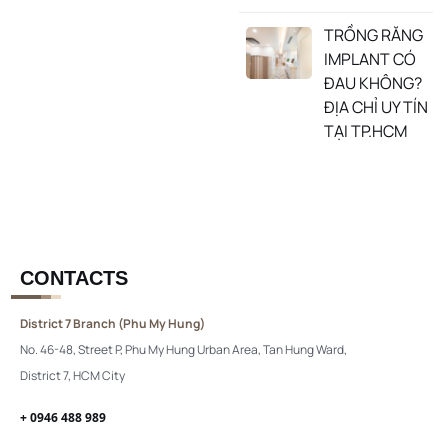
TRỒNG RĂNG
IMPLANT CÓ
ĐAU KHÔNG?
ĐỊA CHỈ UY TÍN
TẠI TP.HCM
CONTACTS
District 7 Branch (Phu My Hung)
No. 46-48, Street P, Phu My Hung Urban Area, Tan Hung Ward,
District 7, HCM City
+ 0946 488 989