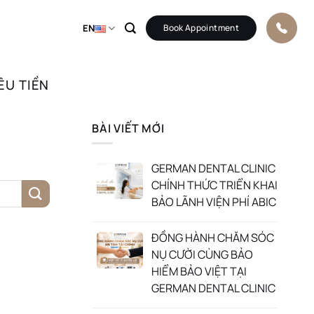
EN
Book Appointment
ÊU TIỀN
BÀI VIẾT MỚI
GERMAN DENTAL CLINIC
CHÍNH THỨC TRIỂN KHAI
BẢO LÃNH VIỆN PHÍ ABIC
ĐỒNG HÀNH CHĂM SÓC
NỤ CƯỜI CÙNG BẢO
HIỂM BẢO VIỆT TẠI
GERMAN DENTAL CLINIC