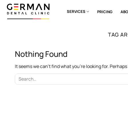
Skip
to
SERVICES
PRICING
ABO
content
TAG AR
Nothing Found
It seems we can’t find what you’re looking for. Perhap