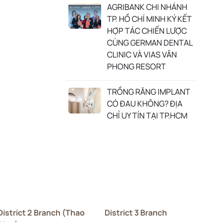
AGRIBANK CHI NHÁNH
TP. HỒ CHÍ MINH KÝ KẾT
HỢP TÁC CHIẾN LƯỢC
CÙNG GERMAN DENTAL
CLINIC VÀ VIAS VÂN
PHONG RESORT
TRỒNG RĂNG IMPLANT
CÓ ĐAU KHÔNG? ĐỊA
CHỈ UY TÍN TẠI TP.HCM
District 2 Branch (Thao
District 3 Branch