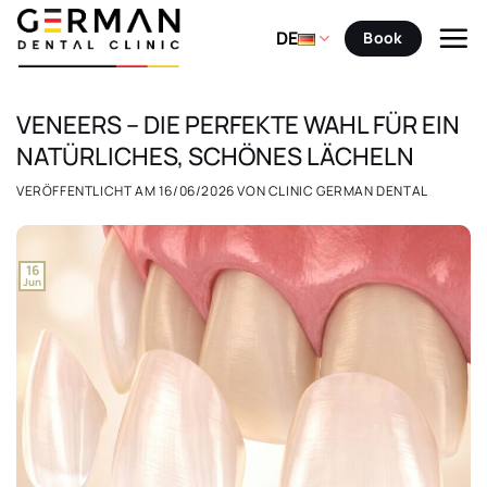
Zum
Inhalt
DE
Book
springen
VENEERS – DIE PERFEKTE WAHL FÜR EIN
NATÜRLICHES, SCHÖNES LÄCHELN
VERÖFFENTLICHT AM
16/06/2026
VON
CLINIC GERMAN DENTAL
16
Jun