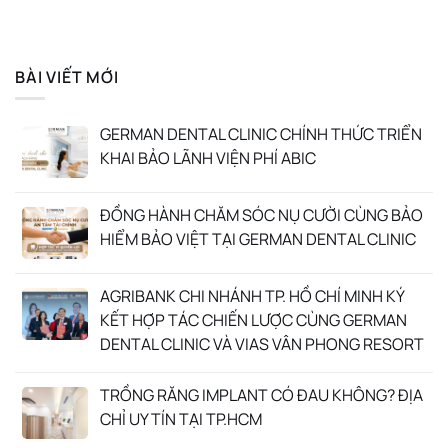
BÀI VIẾT MỚI
GERMAN DENTAL CLINIC CHÍNH THỨC TRIỂN
KHAI BẢO LÃNH VIỆN PHÍ ABIC
ĐỒNG HÀNH CHĂM SÓC NỤ CƯỜI CÙNG BẢO
HIỂM BẢO VIỆT TẠI GERMAN DENTAL CLINIC
AGRIBANK CHI NHÁNH TP. HỒ CHÍ MINH KÝ
KẾT HỢP TÁC CHIẾN LƯỢC CÙNG GERMAN
DENTAL CLINIC VÀ VIAS VÂN PHONG RESORT
TRỒNG RĂNG IMPLANT CÓ ĐAU KHÔNG? ĐỊA
CHỈ UY TÍN TẠI TP.HCM