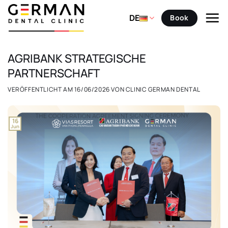
Zum
Inhalt
DE
Book
springen
AGRIBANK STRATEGISCHE
PARTNERSCHAFT
VERÖFFENTLICHT AM
16/06/2026
VON
CLINIC GERMAN DENTAL
16
Jun