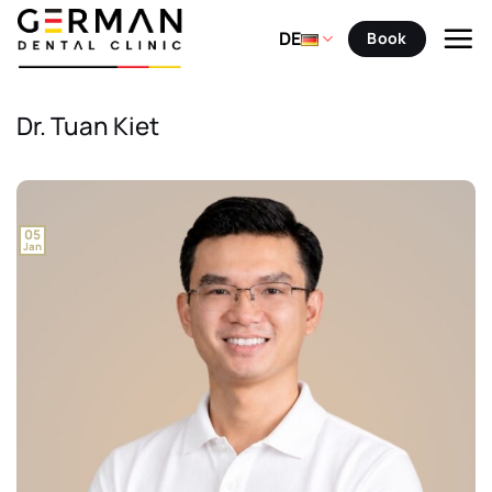
Zum
Inhalt
DE
Book
springen
Dr. Tuan Kiet
05
Jan