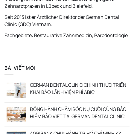
Zahnarztpraxen in Lübeck und Bielefeld.
Seit 2013 ist er Ärztlicher Direktor der German Dental
Clinic (GDC) Vietnam.
Fachgebiete: Restaurative Zahnmedizin, Parodontologie
BÀI VIẾT MỚI
GERMAN DENTAL CLINIC CHÍNH THỨC TRIỂN
KHAI BẢO LÃNH VIỆN PHÍ ABIC
ĐỒNG HÀNH CHĂM SÓC NỤ CƯỜI CÙNG BẢO
HIỂM BẢO VIỆT TẠI GERMAN DENTAL CLINIC
AGRIBANK CHI NHÁNH TP. HỒ CHÍ MINH KÝ