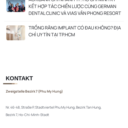
KẾT HỢP TÁC CHIẾN LƯỢC CÙNG GERMAN
DENTAL CLINIC VÀ VIAS VÂN PHONG RESORT
TRỒNG RĂNG IMPLANT CÓ ĐAU KHÔNG? ĐỊA
CHỈ UY TÍN TẠI TP.HCM
KONTAKT
Zweigstelle Bezirk 7 (Phu My Hung)
Nr. 46-48, Straße P, Stadtviertel Phu My Hung, Bezirk Tan Hung,
Bezirk 7, Ho-Chi-Minh-Stadt