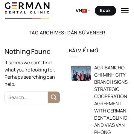
Skip
to
VN
Book
content
TAG ARCHIVES:
DÁN SỨ VENEER
Nothing Found
BÀI VIẾT MỚI
It seems we can’t find
AGRIBANK HO
what you’re looking for.
CHI MINH CITY
Perhaps searching can
BRANCH SIGNS
help.
STRATEGIC
COOPERATION
AGREEMENT
WITH GERMAN
DENTAL CLINIC
AND VIAS VAN
PHONG