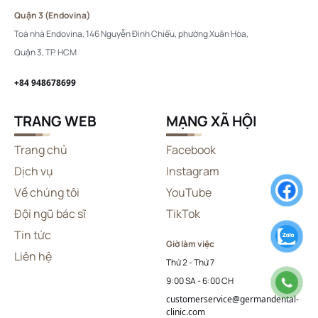
Quận 3 (Endovina)
Toà nhà Endovina, 146 Nguyễn Đình Chiểu, phường Xuân Hòa,
Quận 3, TP. HCM
+84 948678699
TRANG WEB
MẠNG XÃ HỘI
Trang chủ
Facebook
Dịch vụ
Instagram
Về chúng tôi
YouTube
Đội ngũ bác sĩ
TikTok
Tin tức
Giờ làm việc
Liên hệ
Thứ 2 - Thứ 7
9:00 SA - 6:00 CH
customerservice@germandental-
clinic.com