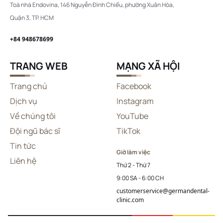
Toà nhà Endovina, 146 Nguyễn Đình Chiểu, phường Xuân Hòa,
Quận 3, TP. HCM
+84 948678699
TRANG WEB
MẠNG XÃ HỘI
Trang chủ
Facebook
Dịch vụ
Instagram
Về chúng tôi
YouTube
Đội ngũ bác sĩ
TikTok
Tin tức
Giờ làm việc
Liên hệ
Thứ 2 - Thứ 7
9:00 SA - 6:00 CH
customerservice@germandental-
clinic.com