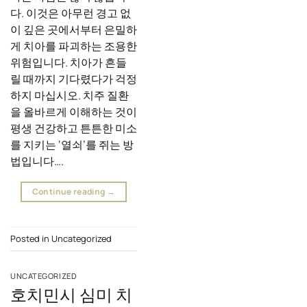
다. 이것은 아무런 경고 없
이 깊은 곳에서부터 은밀하
게 치아를 파괴하는 조용한
위험입니다. 치아가 흔들
릴 때까지 기다렸다가 걱정
하지 마십시오. 치주 질환
을 올바르게 이해하는 것이
평생 건강하고 튼튼한 미소
를 지키는 ‘열쇠’를 쥐는 방
법입니다….
Continue reading
→
Posted in
Uncategorized
UNCATEGORIZED
호치민시 심미 치