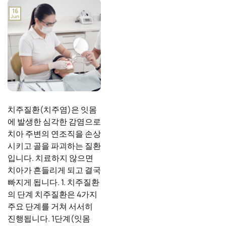
16
Jun
치주질환(치주염)은 잇몸
에 발생한 심각한 감염으로
치아 주변의 연조직을 손상
시키고 골을 파괴하는 질환
입니다. 치료하지 않으면
치아가 흔들리게 되고 결국
빠지게 됩니다. 1. 치주질환
의 단계 치주질환은 4가지
주요 단계를 거쳐 서서히
진행됩니다. 1단계(잇몸