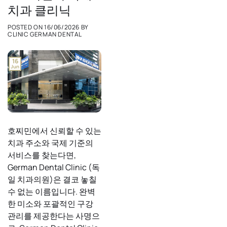
치과 클리닉
POSTED ON
16/06/2026
BY
CLINIC GERMAN DENTAL
16
Jun
호찌민에서 신뢰할 수 있는
치과 주소와 국제 기준의
서비스를 찾는다면,
German Dental Clinic (독
일 치과의원)은 결코 놓칠
수 없는 이름입니다. 완벽
한 미소와 포괄적인 구강
관리를 제공한다는 사명으