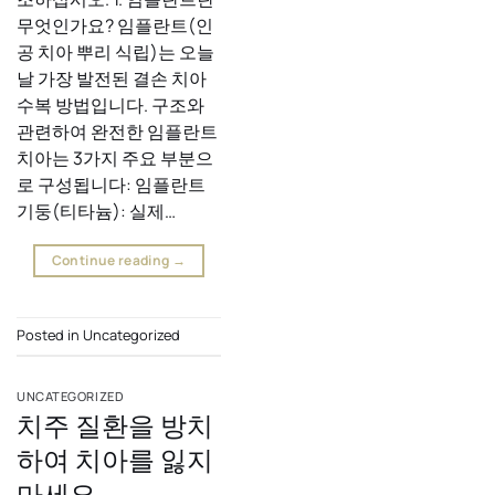
무엇인가요? 임플란트(인
공 치아 뿌리 식립)는 오늘
날 가장 발전된 결손 치아
수복 방법입니다. 구조와
관련하여 완전한 임플란트
치아는 3가지 주요 부분으
로 구성됩니다: 임플란트
기둥(티타늄): 실제…
Continue reading
→
Posted in
Uncategorized
UNCATEGORIZED
치주 질환을 방치
하여 치아를 잃지
마세요