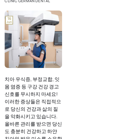
CLINIC GERMAN DENTAL
16
Jun
치아 우식증, 부정교합, 잇
몸 염증 등 구강 건강 경고
신호를 무시하지 마세요!
이러한 증상들은 직접적으
로 당신의 건강과 삶의 질
을 악화시키고 있습니다.
올바른 관리를 받으면 당신
도 충분히 건강하고 하얀
치아와 밝은 미소를 소유할