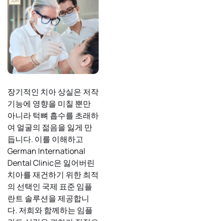
Jun
장기적인 치아 상실은 저작
기능에 영향을 미칠 뿐만
아니라 턱뼈 흡수를 초래하
여 얼굴의 젊음을 잃게 만
듭니다. 이를 이해하고
German International
Dental Clinic은 잃어버린
치아를 재건하기 위한 최적
의 선택인 국제 표준 임플
란트 솔루션을 제공합니
다. 저희와 함께하는 임플