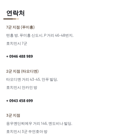
연락처
7군 지점 (푸미흥)
떤흥 방, 푸미흥 신도시, P 거리 46-48번지,
호치민시 7군
+ 0946 488 989
2군 지점 (타오디엔)
타오디엔 거리 43-45, 안푸 빌딩,
호치민시 안카인 방
+ 0943 458 699
3군 지점
응우옌딘찌에우 거리 146, 엔도비나 빌딩,
호치민시 3군 쑤언호아 방