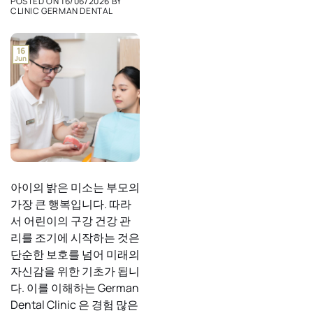
POSTED ON
16/06/2026
BY
CLINIC GERMAN DENTAL
16
Jun
아이의 밝은 미소는 부모의
가장 큰 행복입니다. 따라
서 어린이의 구강 건강 관
리를 조기에 시작하는 것은
단순한 보호를 넘어 미래의
자신감을 위한 기초가 됩니
다. 이를 이해하는 German
Dental Clinic 은 경험 많은