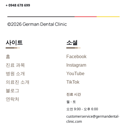
+ 0948 678 699
©2026 German Dental Clinic
사이트
소셜
홈
Facebook
진료 과목
Instagram
병원 소개
YouTube
의료진 소개
TikTok
블로그
진료 시간
연락처
월 - 토
오전 9:00 - 오후 6:00
customerservice@germandental-
clinic.com