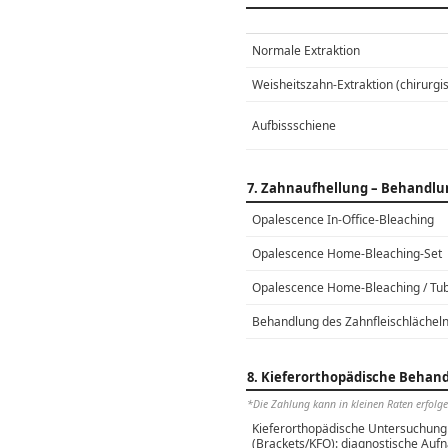
Normale Extraktion
Weisheitszahn-Extraktion (chirurgi
Aufbissschiene
7. Zahnaufhellung – Behandlu
Opalescence In-Office-Bleaching
Opalescence Home-Bleaching-Set
Opalescence Home-Bleaching / Tu
Behandlung des Zahnfleischlächeln
8. Kieferorthopädische Behan
*Die Zahlung kann in kleinen Raten erfolge
Kieferorthopädische Untersuchung
(Brackets/KFO): diagnostische Au