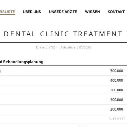
EISLISTE
ÜBER UNS
UNSERE ÄRZTE
WISSEN
KONTAKT
DENTAL CLINIC TREATMENT 
Einheit: VND · Aktualisiert 06/2026
nd Behandlungsplanung
g
500.000
400.000
200.000
400.000
200.000
1.000.000