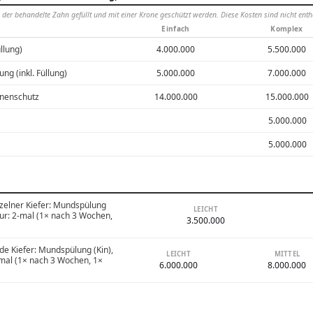
r behandelte Zahn gefüllt und mit einer Krone geschützt werden. Diese Kosten sind nicht enth
Einfach
Komplex
llung)
4.000.000
5.500.000
g (inkl. Füllung)
5.000.000
7.000.000
onenschutz
14.000.000
15.000.000
5.000.000
5.000.000
nzelner Kiefer: Mundspülung
LEICHT
itur: 2-mal (1× nach 3 Wochen,
3.500.000
de Kiefer: Mundspülung (Kin),
LEICHT
MITTEL
2-mal (1× nach 3 Wochen, 1×
6.000.000
8.000.000