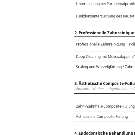
Untersuchung bei Parodontalprob
Funktionsuntersuchung des Kausy
2. Professionelle Zahnreinigu
Professionelle Zahnreinigung + Poli
Deep Cleaning mit Mukosalappen /
Scaling und Wurzelglättung / Zahn
3. Ästhetische Composite-Füll
Abrasion – Karies – abgebrochener
Zahn-/Zahnhals-Composite-Füllung
Ästhetische Composite-Füllung
4. Endodontische Behandlung