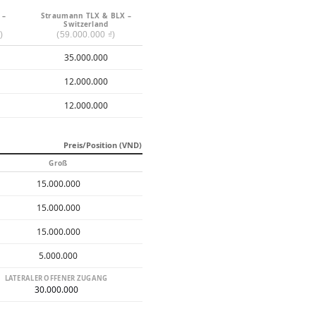
 –
Straumann TLX & BLX –
Switzerland
)
(59.000.000 ₫)
35.000.000
12.000.000
12.000.000
Preis/Position (VND)
Groß
15.000.000
15.000.000
15.000.000
5.000.000
LATERALER OFFENER ZUGANG
30.000.000