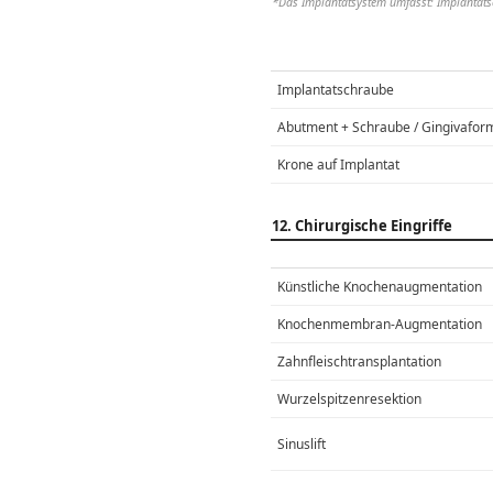
*Das Implantatsystem umfasst: Implantats
Implantatschraube
Abutment + Schraube / Gingivafor
Krone auf Implantat
12. Chirurgische Eingriffe
Künstliche Knochenaugmentation
Knochenmembran-Augmentation
Zahnfleischtransplantation
Wurzelspitzenresektion
Sinuslift