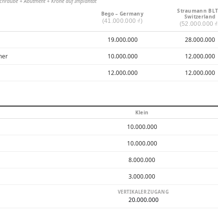
chraube + Abutment + Krone auf Implantat
Straumann BLT
Bego – Germany
Switzerland
(41.000.000 ₫)
(52.000.000 ₫
19.000.000
28.000.000
mer
10.000.000
12.000.000
12.000.000
12.000.000
Klein
10.000.000
10.000.000
8.000.000
3.000.000
VERTIKALER ZUGANG
20.000.000