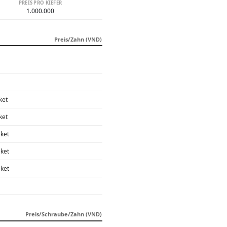
PREIS PRO KIEFER
1.000.000
Preis/Zahn (VND)
ket
ket
aket
aket
aket
Preis/Schraube/Zahn (VND)