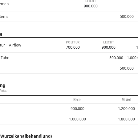
LEICHT
lemen
900.000
stems
500.000
ng
POLITUR
LEICHT
tur + Airflow
700.000
900.000
1
 Zahn
500.000 – 1.000
500.000
ung
 Zahn
Klein
Mittel
900.000
1.200.000
1.600.000
1.800.000
 (Wurzelkanalbehandlung)