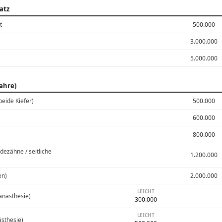
atz
t
500.000
3.000.000
5.000.000
ahre)
beide Kiefer)
500.000
600.000
800.000
ezähne / seitliche
1.200.000
en)
2.000.000
LEICHT
anästhesie)
300.000
LEICHT
ästhesie)