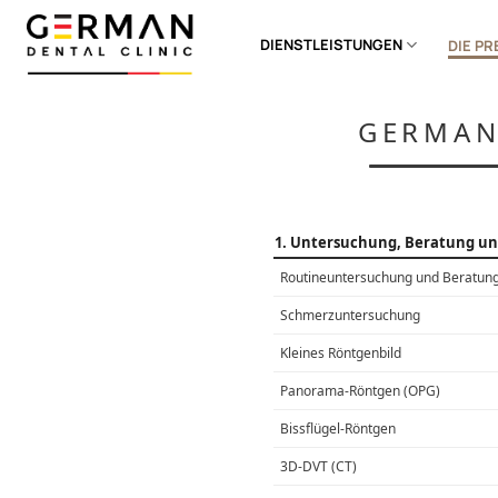
Zum
Inhalt
DIENSTLEISTUNGEN
DIE PR
springen
GERMAN 
1. Untersuchung, Beratung u
Routineuntersuchung und Beratun
Schmerzuntersuchung
Kleines Röntgenbild
Panorama-Röntgen (OPG)
Bissflügel-Röntgen
3D-DVT (CT)