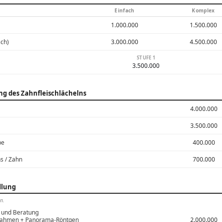
Einfach
Komplex
1.000.000
1.500.000
sch)
3.000.000
4.500.000
STUFE 1
3.500.000
ng des Zahnfleischlächelns
4.000.000
3.500.000
be
400.000
s / Zahn
700.000
dlung
n.
 und Beratung
fnahmen + Panorama-Röntgen
2.000.000