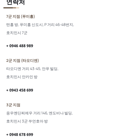
연락처
7군 지점 (푸미흥)
떤흥 방, 푸미흥 신도시, P 거리 46-48번지,
호치민시 7군
+ 0946 488 989
2군 지점 (타오디엔)
타오디엔 거리 43-45, 안푸 빌딩,
호치민시 안카인 방
+ 0943 458 699
3군 지점
응우옌딘찌에우 거리 146, 엔도비나 빌딩,
호치민시 3군 쑤언호아 방
+ 0948 678 699