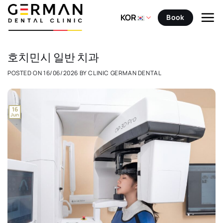
Skip
to
KOR
Book
content
호치민시 일반 치과
POSTED ON
16/06/2026
BY
CLINIC GERMAN DENTAL
16
Jun