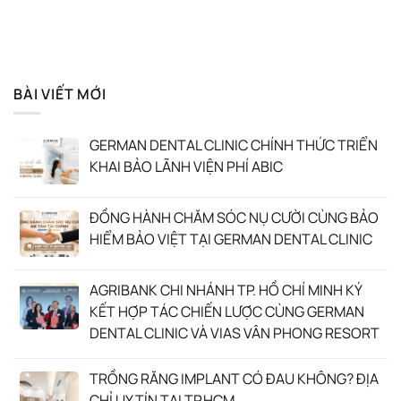
BÀI VIẾT MỚI
GERMAN DENTAL CLINIC CHÍNH THỨC TRIỂN
KHAI BẢO LÃNH VIỆN PHÍ ABIC
ĐỒNG HÀNH CHĂM SÓC NỤ CƯỜI CÙNG BẢO
HIỂM BẢO VIỆT TẠI GERMAN DENTAL CLINIC
AGRIBANK CHI NHÁNH TP. HỒ CHÍ MINH KÝ
KẾT HỢP TÁC CHIẾN LƯỢC CÙNG GERMAN
DENTAL CLINIC VÀ VIAS VÂN PHONG RESORT
TRỒNG RĂNG IMPLANT CÓ ĐAU KHÔNG? ĐỊA
CHỈ UY TÍN TẠI TP.HCM