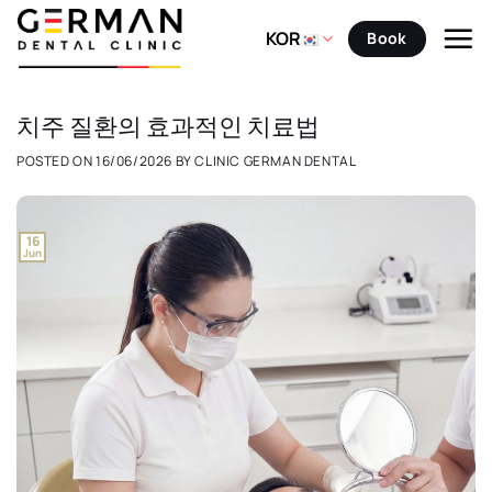
Skip
to
KOR
Book
content
치주 질환의 효과적인 치료법
POSTED ON
16/06/2026
BY
CLINIC GERMAN DENTAL
16
Jun